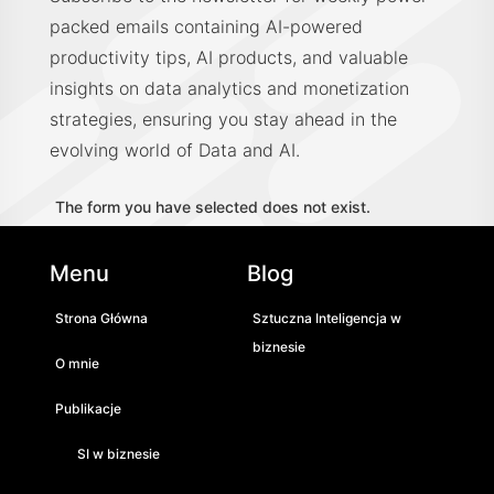
packed emails containing AI-powered
productivity tips, AI products, and valuable
insights on data analytics and monetization
strategies, ensuring you stay ahead in the
evolving world of Data and AI.
The form you have selected does not exist.
Menu
Blog
Strona Główna
Sztuczna Inteligencja w
biznesie
O mnie
Publikacje
SI w biznesie